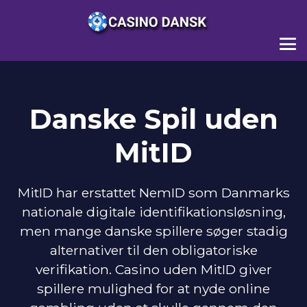
Danske Spil uden
MitID
MitID har erstattet NemID som Danmarks
nationale digitale identifikationsløsning,
men mange danske spillere søger stadig
alternativer til den obligatoriske
verifikation. Casino uden MitID giver
spillere mulighed for at nyde online