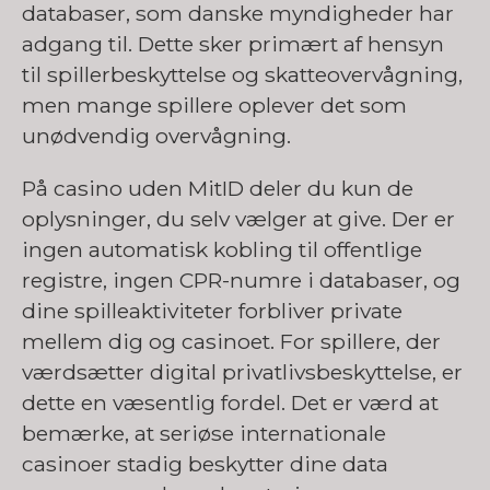
databaser, som danske myndigheder har
adgang til. Dette sker primært af hensyn
til spillerbeskyttelse og skatteovervågning,
men mange spillere oplever det som
unødvendig overvågning.
På casino uden MitID deler du kun de
oplysninger, du selv vælger at give. Der er
ingen automatisk kobling til offentlige
registre, ingen CPR-numre i databaser, og
dine spilleaktiviteter forbliver private
mellem dig og casinoet. For spillere, der
værdsætter digital privatlivsbeskyttelse, er
dette en væsentlig fordel. Det er værd at
bemærke, at seriøse internationale
casinoer stadig beskytter dine data