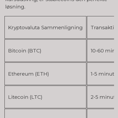
løsning.
Kryptovaluta Sammenligning
Transakti
Bitcoin (BTC)
10-60 minu
Ethereum (ETH)
1-5 minutt
Litecoin (LTC)
2-5 minutt