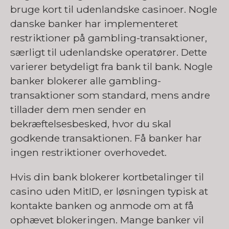
bruge kort til udenlandske casinoer. Nogle
danske banker har implementeret
restriktioner på gambling-transaktioner,
særligt til udenlandske operatører. Dette
varierer betydeligt fra bank til bank. Nogle
banker blokerer alle gambling-
transaktioner som standard, mens andre
tillader dem men sender en
bekræftelsesbesked, hvor du skal
godkende transaktionen. Få banker har
ingen restriktioner overhovedet.
Hvis din bank blokerer kortbetalinger til
casino uden MitID, er løsningen typisk at
kontakte banken og anmode om at få
ophævet blokeringen. Mange banker vil