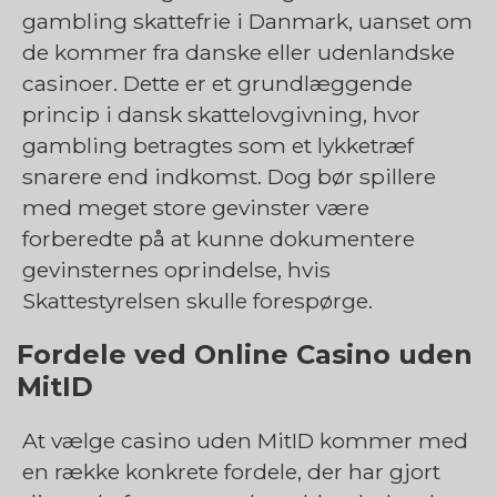
gambling skattefrie i Danmark, uanset om
de kommer fra danske eller udenlandske
casinoer. Dette er et grundlæggende
princip i dansk skattelovgivning, hvor
gambling betragtes som et lykketræf
snarere end indkomst. Dog bør spillere
med meget store gevinster være
forberedte på at kunne dokumentere
gevinsternes oprindelse, hvis
Skattestyrelsen skulle forespørge.
Fordele ved Online Casino uden
MitID
At vælge casino uden MitID kommer med
en række konkrete fordele, der har gjort