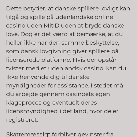
Dette betyder, at danske spillere lovligt kan
tilgå og spille på udenlandske online
casino uden MitID uden at bryde danske
love. Dog er det værd at bemærke, at du
heller ikke har den samme beskyttelse,
som dansk lovgivning giver spillere på
licenserede platforme. Hvis der opstår
tvister med et udenlandsk casino, kan du
ikke henvende dig til danske
myndigheder for assistance. I stedet må
du arbejde gennem casinoets egen
klageproces og eventuelt deres
licensmyndighed i det land, hvor de er
registreret.
Skattemæssigt forbliver gevinster fra