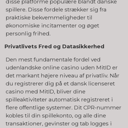
disse platforme populære blandt danske
spillere. Disse fordele strækker sig fra
praktiske bekvemmeligheder til
økonomiske incitamenter og øget
personlig frihed.
Privatlivets Fred og Datasikkerhed
Den mest fundamentale fordel ved
udenlandske online casino uden MitID er
det markant højere niveau af privatliv. Når
du registrerer dig på et dansk licenseret
casino med MitID, bliver dine
spilleaktiviteter automatisk registreret i
flere offentlige systemer. Dit CPR-nummer
kobles til din spillekonto, og alle dine
transaktioner, gevinster og tab logges i