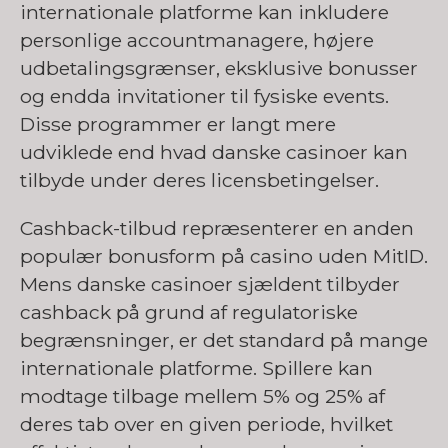
internationale platforme kan inkludere
personlige accountmanagere, højere
udbetalingsgrænser, eksklusive bonusser
og endda invitationer til fysiske events.
Disse programmer er langt mere
udviklede end hvad danske casinoer kan
tilbyde under deres licensbetingelser.
Cashback-tilbud repræsenterer en anden
populær bonusform på casino uden MitID.
Mens danske casinoer sjældent tilbyder
cashback på grund af regulatoriske
begrænsninger, er det standard på mange
internationale platforme. Spillere kan
modtage tilbage mellem 5% og 25% af
deres tab over en given periode, hvilket