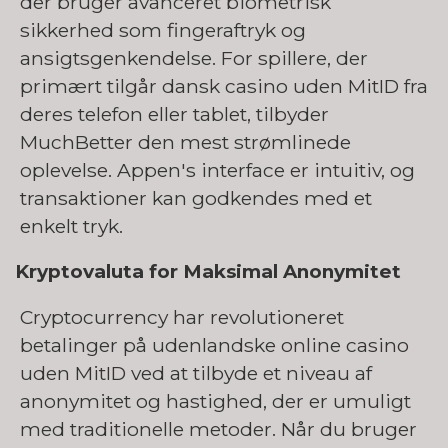
der bruger avanceret biometrisk
sikkerhed som fingeraftryk og
ansigtsgenkendelse. For spillere, der
primært tilgår dansk casino uden MitID fra
deres telefon eller tablet, tilbyder
MuchBetter den mest strømlinede
oplevelse. Appen's interface er intuitiv, og
transaktioner kan godkendes med et
enkelt tryk.
Kryptovaluta for Maksimal Anonymitet
Cryptocurrency har revolutioneret
betalinger på udenlandske online casino
uden MitID ved at tilbyde et niveau af
anonymitet og hastighed, der er umuligt
med traditionelle metoder. Når du bruger