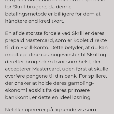
for Skrill-brugere, da denne
betalingsmetode er billigere for dem at
håndtere end kreditkort.
En af de største fordele ved Skrill er deres
prepaid Mastercard, som er koblet direkte
til din Skrill-konto. Dette betyder, at du kan
modtage dine casinogevinster til Skrill og
derefter bruge dem hvor som helst, der
accepterer Mastercard, uden først at skulle
overføre pengene til din bank. For spillere,
der ønsker at holde deres gambling-
økonomi adskilt fra deres primære
bankkonti, er dette en ideel løsning.
Neteller opererer på lignende vis som