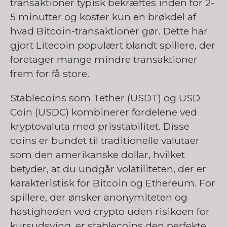
transaktioner typisk bekræftes inden for 2-
5 minutter og koster kun en brøkdel af
hvad Bitcoin-transaktioner gør. Dette har
gjort Litecoin populært blandt spillere, der
foretager mange mindre transaktioner
frem for få store.
Stablecoins som Tether (USDT) og USD
Coin (USDC) kombinerer fordelene ved
kryptovaluta med prisstabilitet. Disse
coins er bundet til traditionelle valutaer
som den amerikanske dollar, hvilket
betyder, at du undgår volatiliteten, der er
karakteristisk for Bitcoin og Ethereum. For
spillere, der ønsker anonymiteten og
hastigheden ved crypto uden risikoen for
kursudsving, er stablecoins den perfekte