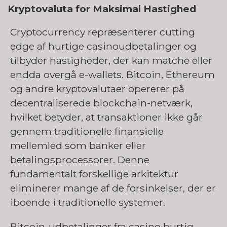
Kryptovaluta for Maksimal Hastighed
Cryptocurrency repræsenterer cutting
edge af hurtige casinoudbetalinger og
tilbyder hastigheder, der kan matche eller
endda overgå e-wallets. Bitcoin, Ethereum
og andre kryptovalutaer opererer på
decentraliserede blockchain-netværk,
hvilket betyder, at transaktioner ikke går
gennem traditionelle finansielle
mellemled som banker eller
betalingsprocessorer. Denne
fundamentalt forskellige arkitektur
eliminerer mange af de forsinkelser, der er
iboende i traditionelle systemer.
Bitcoin-udbetalinger fra casino hurtig