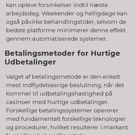
kan opleve forsinkelser indtil næste
arbejdsdag. Weekender og helligdage kan
også påvirke behandlingstider, selvom de
bedste platforme minimerer denne effekt
gennem automatiserede systemer.
Betalingsmetoder for Hurtige
Udbetalinger
Valget af betalingsmetode er den enkelt
mest indflydelsesrige beslutning, når det
kommer til udbetalingshastighed på
casinoer med hurtige udbetalinger.
Forskellige betalingssystemer opererer
med fundamentalt forskellige teknologier
og procedurer, hvilket resulterer i markant