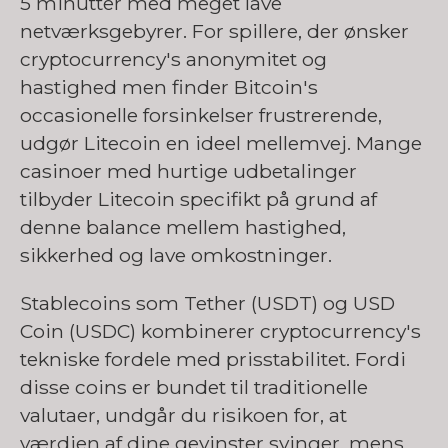
5 minutter med meget lave
netværksgebyrer. For spillere, der ønsker
cryptocurrency's anonymitet og
hastighed men finder Bitcoin's
occasionelle forsinkelser frustrerende,
udgør Litecoin en ideel mellemvej. Mange
casinoer med hurtige udbetalinger
tilbyder Litecoin specifikt på grund af
denne balance mellem hastighed,
sikkerhed og lave omkostninger.
Stablecoins som Tether (USDT) og USD
Coin (USDC) kombinerer cryptocurrency's
tekniske fordele med prisstabilitet. Fordi
disse coins er bundet til traditionelle
valutaer, undgår du risikoen for, at
værdien af dine gevinster svinger, mens