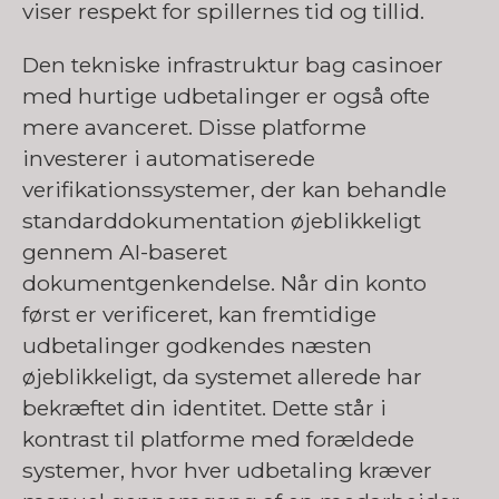
viser respekt for spillernes tid og tillid.
Den tekniske infrastruktur bag casinoer
med hurtige udbetalinger er også ofte
mere avanceret. Disse platforme
investerer i automatiserede
verifikationssystemer, der kan behandle
standarddokumentation øjeblikkeligt
gennem AI-baseret
dokumentgenkendelse. Når din konto
først er verificeret, kan fremtidige
udbetalinger godkendes næsten
øjeblikkeligt, da systemet allerede har
bekræftet din identitet. Dette står i
kontrast til platforme med forældede
systemer, hvor hver udbetaling kræver