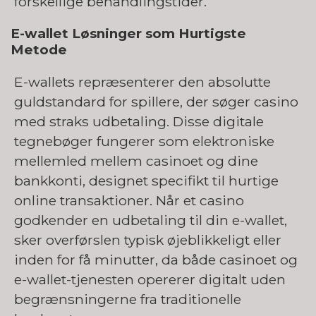
forskellige behandlingstider.
E-wallet Løsninger som Hurtigste
Metode
E-wallets repræsenterer den absolutte
guldstandard for spillere, der søger casino
med straks udbetaling. Disse digitale
tegnebøger fungerer som elektroniske
mellemled mellem casinoet og dine
bankkonti, designet specifikt til hurtige
online transaktioner. Når et casino
godkender en udbetaling til din e-wallet,
sker overførslen typisk øjeblikkeligt eller
inden for få minutter, da både casinoet og
e-wallet-tjenesten opererer digitalt uden
begrænsningerne fra traditionelle