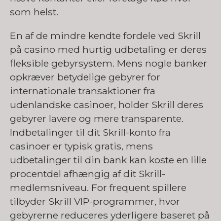
som helst.
En af de mindre kendte fordele ved Skrill
på casino med hurtig udbetaling er deres
fleksible gebyrsystem. Mens nogle banker
opkræver betydelige gebyrer for
internationale transaktioner fra
udenlandske casinoer, holder Skrill deres
gebyrer lavere og mere transparente.
Indbetalinger til dit Skrill-konto fra
casinoer er typisk gratis, mens
udbetalinger til din bank kan koste en lille
procentdel afhængig af dit Skrill-
medlemsniveau. For frequent spillere
tilbyder Skrill VIP-programmer, hvor
gebyrerne reduceres yderligere baseret på