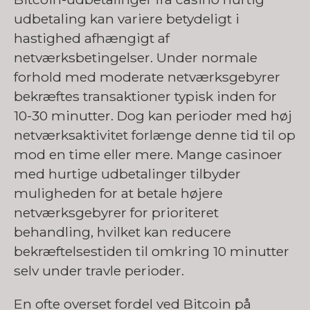
udbetaling kan variere betydeligt i
hastighed afhængigt af
netværksbetingelser. Under normale
forhold med moderate netværksgebyrer
bekræftes transaktioner typisk inden for
10-30 minutter. Dog kan perioder med høj
netværksaktivitet forlænge denne tid til op
mod en time eller mere. Mange casinoer
med hurtige udbetalinger tilbyder
muligheden for at betale højere
netværksgebyrer for prioriteret
behandling, hvilket kan reducere
bekræftelsestiden til omkring 10 minutter
selv under travle perioder.
En ofte overset fordel ved Bitcoin på