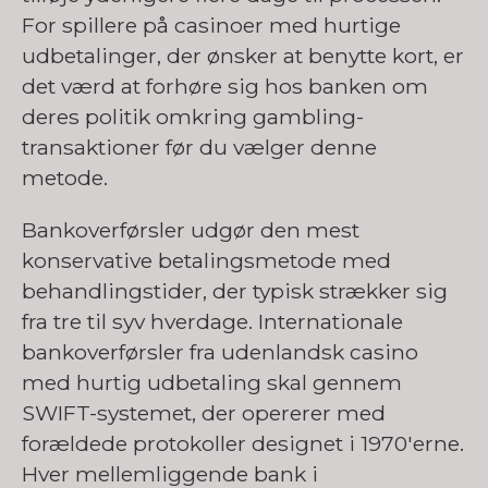
For spillere på casinoer med hurtige
udbetalinger, der ønsker at benytte kort, er
det værd at forhøre sig hos banken om
deres politik omkring gambling-
transaktioner før du vælger denne
metode.
Bankoverførsler udgør den mest
konservative betalingsmetode med
behandlingstider, der typisk strækker sig
fra tre til syv hverdage. Internationale
bankoverførsler fra udenlandsk casino
med hurtig udbetaling skal gennem
SWIFT-systemet, der opererer med
forældede protokoller designet i 1970'erne.
Hver mellemliggende bank i