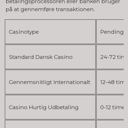
betalingsprocessoren eller banken bruger
på at gennemføre transaktionen.
Casinotype
Pending P
Standard Dansk Casino
24-72 tim
Gennemsnitligt Internationalt
12-48 tim
Casino Hurtig Udbetaling
0-12 timer