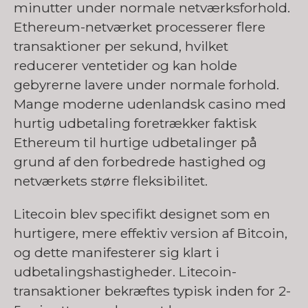
minutter under normale netværksforhold.
Ethereum-netværket processerer flere
transaktioner per sekund, hvilket
reducerer ventetider og kan holde
gebyrerne lavere under normale forhold.
Mange moderne udenlandsk casino med
hurtig udbetaling foretrækker faktisk
Ethereum til hurtige udbetalinger på
grund af den forbedrede hastighed og
netværkets større fleksibilitet.
Litecoin blev specifikt designet som en
hurtigere, mere effektiv version af Bitcoin,
og dette manifesterer sig klart i
udbetalingshastigheder. Litecoin-
transaktioner bekræftes typisk inden for 2-