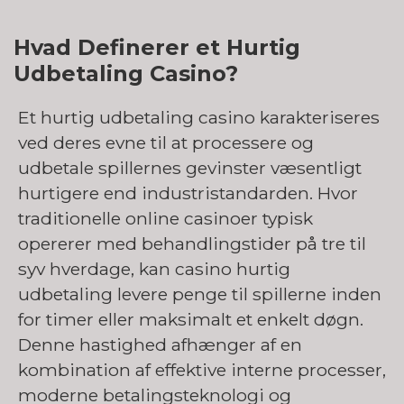
Hvad Definerer et Hurtig
Udbetaling Casino?
Et hurtig udbetaling casino karakteriseres
ved deres evne til at processere og
udbetale spillernes gevinster væsentligt
hurtigere end industristandarden. Hvor
traditionelle online casinoer typisk
opererer med behandlingstider på tre til
syv hverdage, kan casino hurtig
udbetaling levere penge til spillerne inden
for timer eller maksimalt et enkelt døgn.
Denne hastighed afhænger af en
kombination af effektive interne processer,
moderne betalingsteknologi og