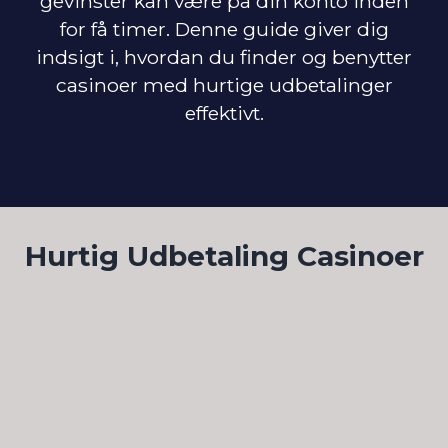
gevinster kan være på din konto inden
for få timer. Denne guide giver dig
indsigt i, hvordan du finder og benytter
casinoer med hurtige udbetalinger
effektivt.
Hurtig Udbetaling Casinoer