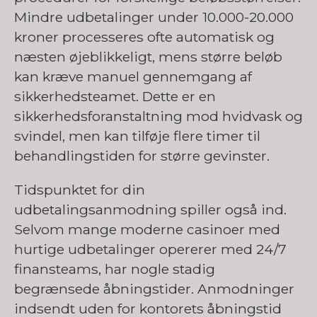
Mindre udbetalinger under 10.000-20.000
kroner processeres ofte automatisk og
næsten øjeblikkeligt, mens større beløb
kan kræve manuel gennemgang af
sikkerhedsteamet. Dette er en
sikkerhedsforanstaltning mod hvidvask og
svindel, men kan tilføje flere timer til
behandlingstiden for større gevinster.
Tidspunktet for din
udbetalingsanmodning spiller også ind.
Selvom mange moderne casinoer med
hurtige udbetalinger opererer med 24/7
finansteams, har nogle stadig
begrænsede åbningstider. Anmodninger
indsendt uden for kontorets åbningstid