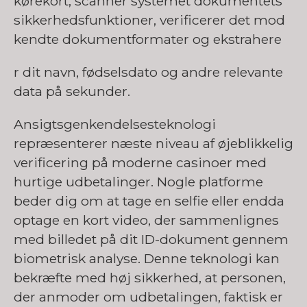
kørekort, scanner systemet dokumentets
sikkerhedsfunktioner, verificerer det mod
kendte dokumentformater og ekstrahere
r dit navn, fødselsdato og andre relevante
data på sekunder.
Ansigtsgenkendelsesteknologi
repræsenterer næste niveau af øjeblikkelig
verificering på moderne casinoer med
hurtige udbetalinger. Nogle platforme
beder dig om at tage en selfie eller endda
optage en kort video, der sammenlignes
med billedet på dit ID-dokument gennem
biometrisk analyse. Denne teknologi kan
bekræfte med høj sikkerhed, at personen,
der anmoder om udbetalingen, faktisk er