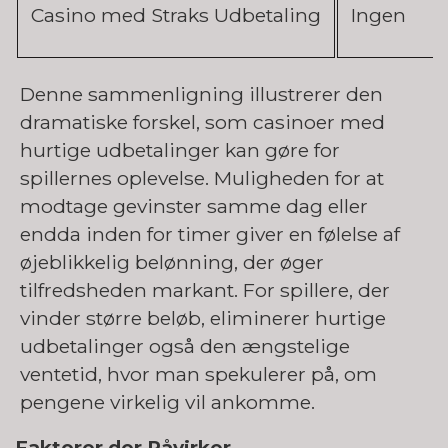
Casino med Straks Udbetaling
Ingen
Denne sammenligning illustrerer den
dramatiske forskel, som casinoer med
hurtige udbetalinger kan gøre for
spillernes oplevelse. Muligheden for at
modtage gevinster samme dag eller
endda inden for timer giver en følelse af
øjeblikkelig belønning, der øger
tilfredsheden markant. For spillere, der
vinder større beløb, eliminerer hurtige
udbetalinger også den ængstelige
ventetid, hvor man spekulerer på, om
pengene virkelig vil ankomme.
Faktorer der Påvirker