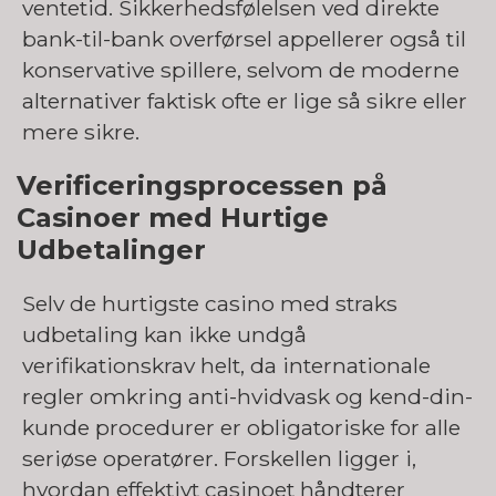
ventetid. Sikkerhedsfølelsen ved direkte
bank-til-bank overførsel appellerer også til
konservative spillere, selvom de moderne
alternativer faktisk ofte er lige så sikre eller
mere sikre.
Verificeringsprocessen på
Casinoer med Hurtige
Udbetalinger
Selv de hurtigste casino med straks
udbetaling kan ikke undgå
verifikationskrav helt, da internationale
regler omkring anti-hvidvask og kend-din-
kunde procedurer er obligatoriske for alle
seriøse operatører. Forskellen ligger i,
hvordan effektivt casinoet håndterer