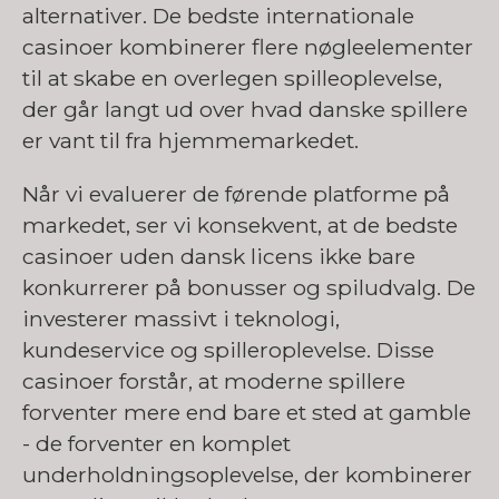
alternativer. De bedste internationale
casinoer kombinerer flere nøgleelementer
til at skabe en overlegen spilleoplevelse,
der går langt ud over hvad danske spillere
er vant til fra hjemmemarkedet.
Når vi evaluerer de førende platforme på
markedet, ser vi konsekvent, at de bedste
casinoer uden dansk licens ikke bare
konkurrerer på bonusser og spiludvalg. De
investerer massivt i teknologi,
kundeservice og spilleroplevelse. Disse
casinoer forstår, at moderne spillere
forventer mere end bare et sted at gamble
- de forventer en komplet
underholdningsoplevelse, der kombinerer