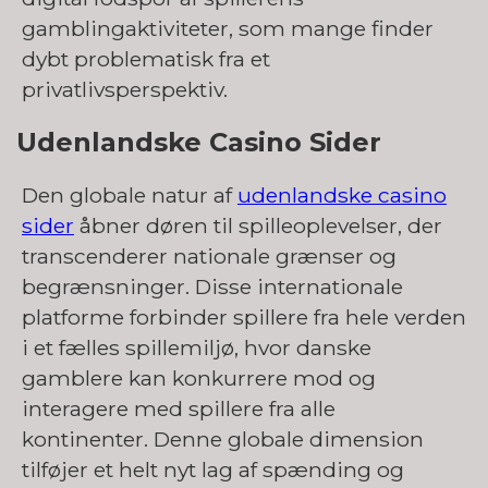
gamblingaktiviteter, som mange finder
dybt problematisk fra et
privatlivsperspektiv.
Udenlandske Casino Sider
Den globale natur af
udenlandske casino
sider
åbner døren til spilleoplevelser, der
transcenderer nationale grænser og
begrænsninger. Disse internationale
platforme forbinder spillere fra hele verden
i et fælles spillemiljø, hvor danske
gamblere kan konkurrere mod og
interagere med spillere fra alle
kontinenter. Denne globale dimension
tilføjer et helt nyt lag af spænding og