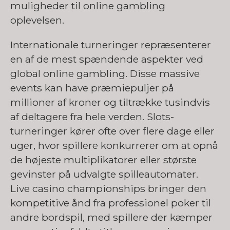
muligheder til online gambling
oplevelsen.
Internationale turneringer repræsenterer
en af de mest spændende aspekter ved
global online gambling. Disse massive
events kan have præmiepuljer på
millioner af kroner og tiltrække tusindvis
af deltagere fra hele verden. Slots-
turneringer kører ofte over flere dage eller
uger, hvor spillere konkurrerer om at opnå
de højeste multiplikatorer eller største
gevinster på udvalgte spilleautomater.
Live casino championships bringer den
kompetitive ånd fra professionel poker til
andre bordspil, med spillere der kæmper