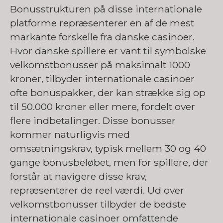
Bonusstrukturen på disse internationale
platforme repræsenterer en af de mest
markante forskelle fra danske casinoer.
Hvor danske spillere er vant til symbolske
velkomstbonusser på maksimalt 1000
kroner, tilbyder internationale casinoer
ofte bonuspakker, der kan strække sig op
til 50.000 kroner eller mere, fordelt over
flere indbetalinger. Disse bonusser
kommer naturligvis med
omsætningskrav, typisk mellem 30 og 40
gange bonusbeløbet, men for spillere, der
forstår at navigere disse krav,
repræsenterer de reel værdi. Ud over
velkomstbonusser tilbyder de bedste
internationale casinoer omfattende