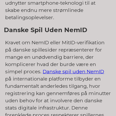
udnytter smartphone-teknologi til at
skabe endnu mere strømlinede
betalingsoplevelser.
Danske Spil Uden NemID
Kravet om NemID eller MitID-verifikation
på danske spillesider repræsenterer for
mange en unødvendig barriere, der
komplicerer hvad der burde være en
simpel proces.
Danske spil uden NemID
på internationale platforme tilbyder en
fundamentalt anderledes tilgang, hvor
registrering kan gennemføres på minutter
uden behov for at involvere den danske
stats digitale infrastruktur. Denne
forenklede proces respekterer spillernes