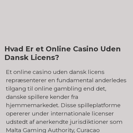
Hvad Er et Online Casino Uden
Dansk Licens?
Et online casino uden dansk licens
repræsenterer en fundamental anderledes
tilgang til online gambling end det,
danske spillere kender fra
hjemmemarkedet. Disse spilleplatforme
opererer under internationale licenser
udstedt af anerkendte jurisdiktioner som
Malta Gaming Authority, Curacao