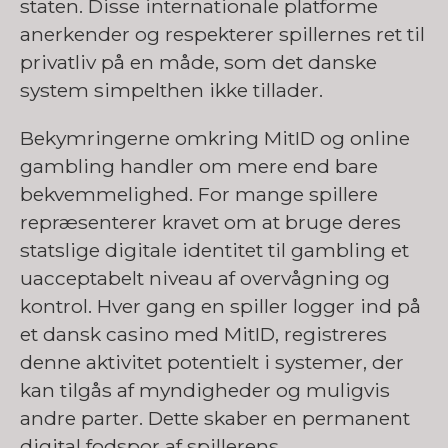
staten. Disse internationale platforme
anerkender og respekterer spillernes ret til
privatliv på en måde, som det danske
system simpelthen ikke tillader.
Bekymringerne omkring MitID og online
gambling handler om mere end bare
bekvemmelighed. For mange spillere
repræsenterer kravet om at bruge deres
statslige digitale identitet til gambling et
uacceptabelt niveau af overvågning og
kontrol. Hver gang en spiller logger ind på
et dansk casino med MitID, registreres
denne aktivitet potentielt i systemer, der
kan tilgås af myndigheder og muligvis
andre parter. Dette skaber en permanent
digital fodspor af spillerens