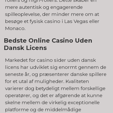
rollers og high-rollers. Dette skaber en
mere autentisk og engagerende
spilleoplevelse, der minder mere om at
besøge et fysisk casino i Las Vegas eller
Monaco.
Bedste Online Casino Uden
Dansk Licens
Markedet for casino sider uden dansk
licens har udviklet sig enormt gennem de
seneste år, og præsenterer danske spillere
for et utal af muligheder. Kvaliteten
varierer dog betydeligt mellem forskellige
operatører, og det er afgørende at kunne
skelne mellem de virkelig exceptionelle
platforme og de middelmådige