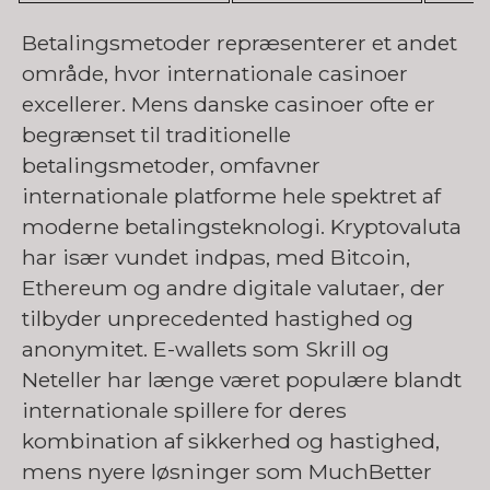
Betalingsmetoder repræsenterer et andet
område, hvor internationale casinoer
excellerer. Mens danske casinoer ofte er
begrænset til traditionelle
betalingsmetoder, omfavner
internationale platforme hele spektret af
moderne betalingsteknologi. Kryptovaluta
har især vundet indpas, med Bitcoin,
Ethereum og andre digitale valutaer, der
tilbyder unprecedented hastighed og
anonymitet. E-wallets som Skrill og
Neteller har længe været populære blandt
internationale spillere for deres
kombination af sikkerhed og hastighed,
mens nyere løsninger som MuchBetter