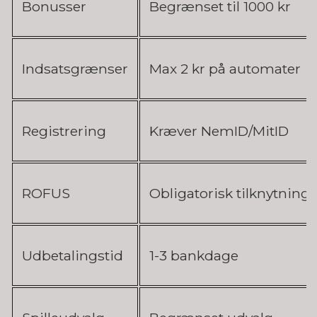
Bonusser
Begrænset til 1000 kr
Indsatsgrænser
Max 2 kr på automater
Registrering
Kræver NemID/MitID
ROFUS
Obligatorisk tilknytning
Udbetalingstid
1-3 bankdage