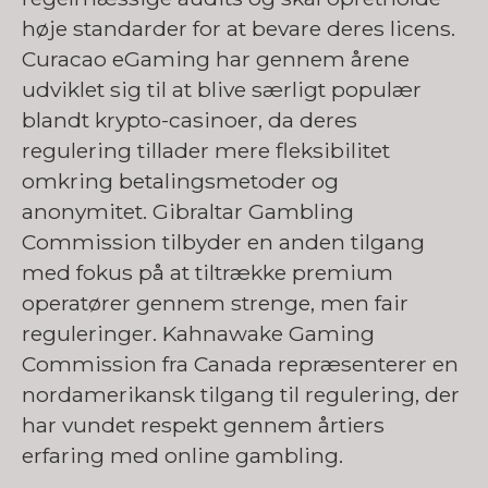
høje standarder for at bevare deres licens.
Curacao eGaming har gennem årene
udviklet sig til at blive særligt populær
blandt krypto-casinoer, da deres
regulering tillader mere fleksibilitet
omkring betalingsmetoder og
anonymitet. Gibraltar Gambling
Commission tilbyder en anden tilgang
med fokus på at tiltrække premium
operatører gennem strenge, men fair
reguleringer. Kahnawake Gaming
Commission fra Canada repræsenterer en
nordamerikansk tilgang til regulering, der
har vundet respekt gennem årtiers
erfaring med online gambling.