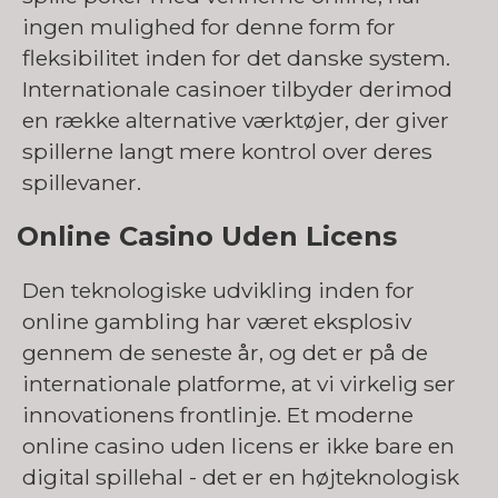
ingen mulighed for denne form for
fleksibilitet inden for det danske system.
Internationale casinoer tilbyder derimod
en række alternative værktøjer, der giver
spillerne langt mere kontrol over deres
spillevaner.
Online Casino Uden Licens
Den teknologiske udvikling inden for
online gambling har været eksplosiv
gennem de seneste år, og det er på de
internationale platforme, at vi virkelig ser
innovationens frontlinje. Et moderne
online casino uden licens er ikke bare en
digital spillehal - det er en højteknologisk