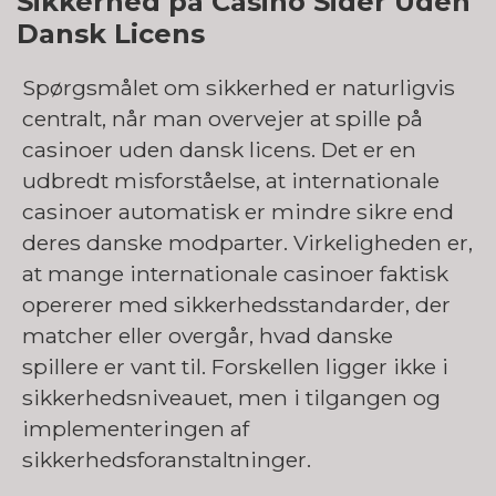
Sikkerhed på Casino Sider Uden
Dansk Licens
Spørgsmålet om sikkerhed er naturligvis
centralt, når man overvejer at spille på
casinoer uden dansk licens. Det er en
udbredt misforståelse, at internationale
casinoer automatisk er mindre sikre end
deres danske modparter. Virkeligheden er,
at mange internationale casinoer faktisk
opererer med sikkerhedsstandarder, der
matcher eller overgår, hvad danske
spillere er vant til. Forskellen ligger ikke i
sikkerhedsniveauet, men i tilgangen og
implementeringen af
sikkerhedsforanstaltninger.